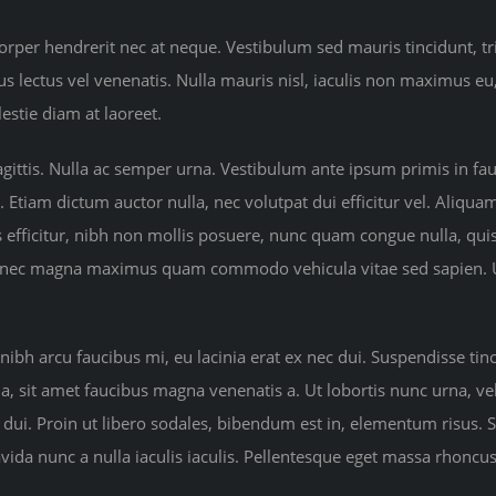
corper hendrerit nec at neque. Vestibulum sed mauris tincidunt, tr
bus lectus vel venenatis. Nulla mauris nisl, iaculis non maximus e
stie diam at laoreet.
agittis. Nulla ac semper urna. Vestibulum ante ipsum primis in fauc
Etiam dictum auctor nulla, nec volutpat dui efficitur vel. Aliquam v
s efficitur, nibh non mollis posuere, nunc quam congue nulla, quis 
ue nec magna maximus quam commodo vehicula vitae sed sapien. U
h arcu faucibus mi, eu lacinia erat ex nec dui. Suspendisse tinci
a, sit amet faucibus magna venenatis a. Ut lobortis nunc urna, vel
is dui. Proin ut libero sodales, bibendum est in, elementum risus.
avida nunc a nulla iaculis iaculis. Pellentesque eget massa rhoncus