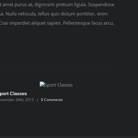
t amet purus at, dignissim pretium ligula. Suspendisse
a. Nulla vehicula, tellus quis dictum porttitor, enim
as imperdiet aliquet sapien. Pellentesque lacus arcu,
port Classes
Swimmi
ovember 24th, 2015
|
0 Comments
November