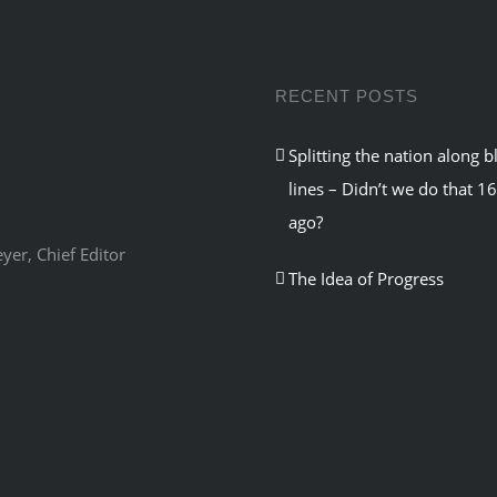
RECENT POSTS
Splitting the nation along b
lines – Didn’t we do that 1
ago?
er, Chief Editor
The Idea of Progress