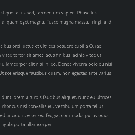
istique tellus sed, fermentum sapien. Phasellus
u, aliquam eget magna. Fusce magna massa, fringilla id
ibus orci luctus et ultrices posuere cubilia Curae;
itae tortor sit amet lacus finibus lacinia vitae ut
ullamcorper elit nisi in leo. Donec viverra odio eu nisi
t scelerisque faucibus quam, non egestas ante varius
dunt lorem a turpis faucibus aliquet. Nunc eu ultrices
 rhoncus nisl convallis eu. Vestibulum porta tellus
 Sed tincidunt, eros sed feugiat commodo, purus odio
 ligula porta ullamcorper.