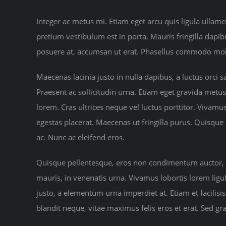
Integer ac metus mi. Etiam eget arcu quis ligula ullam
pretium vestibulum est in porta. Mauris fringilla dapi
posuere at, accumsan ut erat. Phasellus commodo mole
Maecenas lacinia justo in nulla dapibus, a luctus orci s
Praesent ac sollicitudin urna. Etiam eget gravida metus. 
lorem. Cras ultrices neque vel luctus porttitor. Vivamu
egestas placerat. Maecenas ut fringilla purus. Quisq
ac. Nunc ac eleifend eros.
Quisque pellentesque, eros non condimentum auctor, nib
mauris, in venenatis urna. Vivamus lobortis lorem ligul
justo, a elementum urna imperdiet at. Etiam et facilis
blandit neque, vitae maximus felis eros et erat. Sed gr